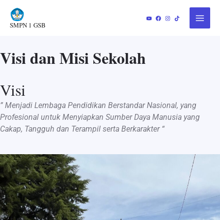
Lewati
Main
ke
SMPN 1 GSB
Menu
konten
Visi dan Misi Sekolah
Visi
”
Menjadi Lembaga Pendidikan Berstandar Nasional, yang
Profesional untuk Menyiapkan Sumber Daya Manusia yang
Cakap, Tangguh dan Terampil serta Berkarakter
“