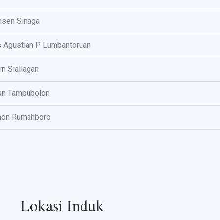
nsen Sinaga
ts Agustian P Lumbantoruan
n Siallagan
an Tampubolon
on Rumahboro
Lokasi Induk