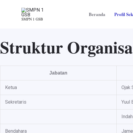
Lewati
ke
Beranda
Profil Se
konten
SMPN 1 GSB
Struktur Organisa
Jabatan
Ketua
Ojak 
Sekretaris
Yuul 
Indah
Bendahara
Jamel