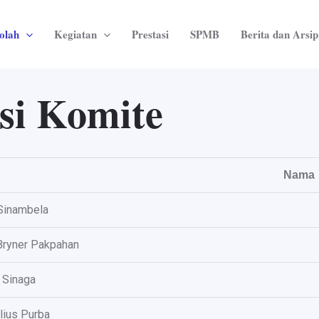
kolah
Kegiatan
Prestasi
SPMB
Berita dan Arsip
si Komite
Nama
Sinambela
Bryner Pakpahan
 Sinaga
ius Purba