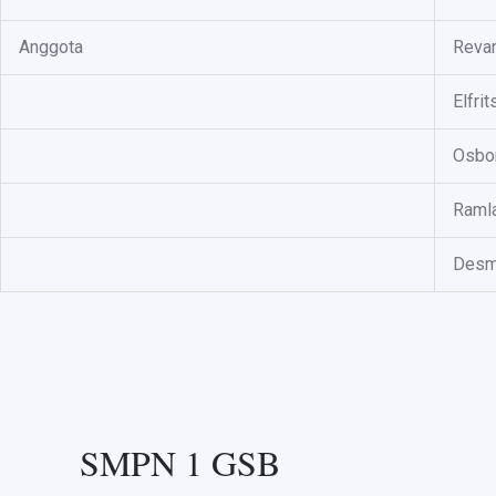
Anggota
Reva
Elfri
Osbor
Raml
Desm
SMPN 1 GSB